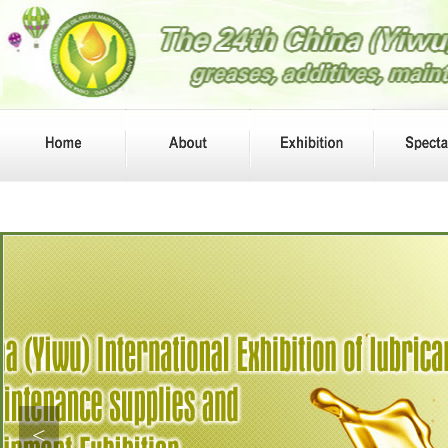
PCAS
EMIRATES UBE OIL COMPAN
Y
CRODA CHINA CHEMICAL C
OMPANY
MITSUI CHEMICALS(SHANG
HAI) CO., LTD
CHORI CO., LTD
SEPAHAN OIL COMPANY
UAB P,, -LUBRITA INTERNATI
ONAL
API
ADD OIL (M) SDN BHD 马来西
亚
ARI PET
Bost International Limited
BP
BPT 化工
BIZOL
BASF(CHINA)COMPANY LIMI
<
TED