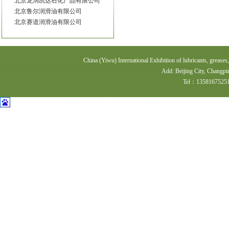
北京鲁尔润滑油有限公司
北京赛道润滑油有限公司
北京森福特润商贸有限公司
北京上菱伟业数控科技有限公司
北京神户润滑油进出口有限公司
北京圣熙润润滑油有限公司
China (Yiwu) International Exhibition of lubricants, greases
北京市顶级特斯特石化有限公司
Add: Beijing City, Changpi
（美国三森润滑油）
Tel：1358167525
北京市军鹰星润滑油加工厂
北京鑫象宇润滑油有限公司
北京信德泰和机电科技有限公司
沧州瀛州塑业有限公司
长沙高新技术产业开发区辉煌化
工实业有限公司
常州市超力均质泵厂
常州市先飞包装设备科技有限公
司
成都长龙精细化工有限公司
成都飓龙贸易有限公司
成都科立信石油产品有限公司
成都迈斯拓新能源润滑材料有限
公司