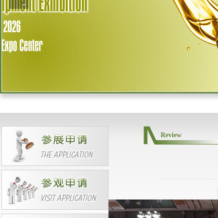
BRBSingapore
DEUTSCHE PENTOSIN WERK
E GMBH
GSCaltexChinaCo.,Ltd
S-POWER PTE .LTD
STAROIL
S-OILCORPORATION
SKLubricantsCo.,Ltd
EXXONMOBIL CHEMCAL SER
VICES
TURVO OIL SINGAPORE PTE L
TD
TOTAL
Review
美孚
壳牌
嘉实多
康普顿石油
路路达石油
中国海洋石油总公司
东风嘉实多油品有限公司
东风润滑油有限公司