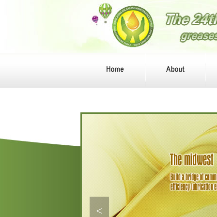
Idemitsu Kosan Co,Ltd
LUBRICANT COMPANY.SINOP
EC CORP
BASF(CHINA)COMPANY IMIT
ED
PCAS
EMIRATES UBE OIL COMPAN
Y
CRODA CHINA CHEMICAL C
OMPANY
<
MITSUI CHEMICALS(SHANG