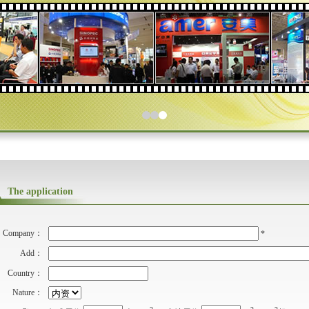
The application
Company：
*
Add：
Country：
Nature：