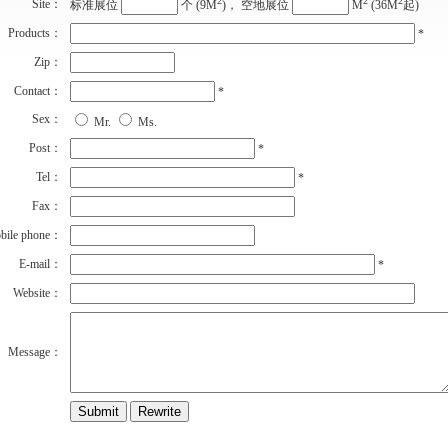
2
2
2
Site：
标准展位
个 (9M
)， 空地展位
M
(36M
起)
Products：
*
Zip：
Contact：
*
Sex：
Mr.
Ms.
Post：
*
Tel：
*
Fax：
bile phone：
E-mail：
*
Website：
Message：