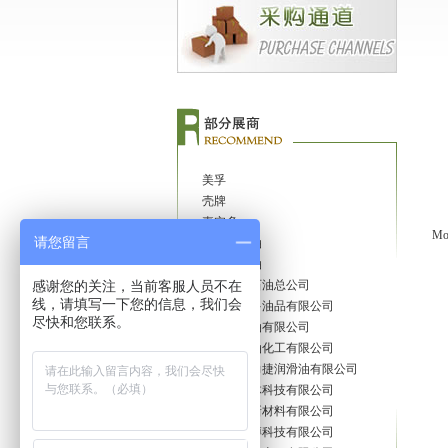
S-OILCORPORATION
SKLubricantsCo.,Ltd
EXXONMOBIL CHEMCAL SER
VICES
TURVO OIL SINGAPORE PTE L
TD
TOTAL
美孚
壳牌
嘉实多
康普顿石油
Mo
请您留言
路路达石油
中国海洋石油总公司
感谢您的关注，当前客服人员不在
东风嘉实多油品有限公司
线，请填写一下您的信息，我们会
东风润滑油有限公司
尽快和您联系。
力达士石油化工有限公司
（香港）力捷润滑油有限公司
爱索普流体科技有限公司
安徽未来新材料有限公司
霸州市陆博科技有限公司
百利盖（昆山）有限公司