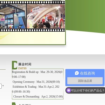
Registration & Build up: Mar. 29-30, 2026(0
在线咨询
9:00–17:00)
国际油品展
Opening Ceremony: Mar.31, 2026(09:10)
*
Exhibition & Trading: Mar.31-Apr.2, 202
可以介绍下你们的产品么？
6 (09:00–16:30)
Closure & Dismantling: Apr.2, 2026(15:00)