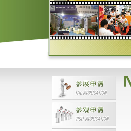
HAI) CO., LTD
CHORI CO., LTD
SEPAHAN OIL COMPANY
UAB P,, -LUBRITA INTERNATI
ONAL
API
ADD OIL (M) SDN BHD 马来西
亚
ARI PET
Bost International Limited
BP
BPT 化工
BIZOL
BASF(CHINA)COMPANY LIMI
TED
BRBSingapore
DEUTSCHE PENTOSIN WERK
E GMBH
GSCaltexChinaCo.,Ltd
S-POWER PTE .LTD
STAROIL