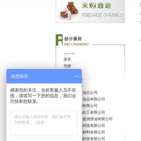
STAROIL
S-OILCORPORATION
SKLubricantsCo.,Ltd
EXXONMOBIL CHEMCAL SER
VICES
TURVO OIL SINGAPORE PTE L
TD
TOTAL
美孚
壳牌
嘉实多
康普顿石油
请您留言
路路达石油
中国海洋石油总公司
感谢您的关注，当前客服人员不在
东风嘉实多油品有限公司
线，请填写一下您的信息，我们会
东风润滑油有限公司
尽快和您联系。
力达士石油化工有限公司
（香港）力捷润滑油有限公司
爱索普流体科技有限公司
安徽未来新材料有限公司
霸州市陆博科技有限公司
百利盖（昆山）有限公司