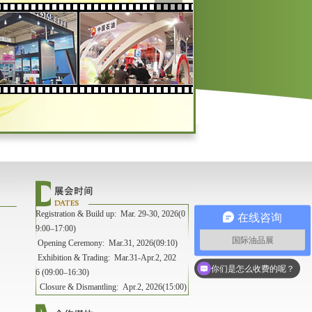
Registration & Build up: Mar. 29-30, 2026(0
在线咨询
9:00–17:00)
国际油品展
Opening Ceremony: Mar.31, 2026(09:10)
Exhibition & Trading: Mar.31-Apr.2, 202
你们是怎么收费的呢？
6 (09:00–16:30)
Closure & Dismantling: Apr.2, 2026(15:00)