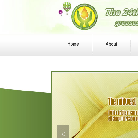
Idemitsu Kosan Co,Ltd
LUBRICANT COMPANY.SINOP
EC CORP
BASF(CHINA)COMPANY IMIT
ED
PCAS
EMIRATES UBE OIL COMPAN
Y
CRODA CHINA CHEMICAL C
OMPANY
<
MITSUI CHEMICALS(SHANG