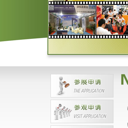
HAI) CO., LTD
CHORI CO., LTD
SEPAHAN OIL COMPANY
UAB P,, -LUBRITA INTERNATI
ONAL
API
ADD OIL (M) SDN BHD 马来西
亚
ARI PET
Bost International Limited
BP
BPT 化工
BIZOL
BASF(CHINA)COMPANY LIMI
TED
BRBSingapore
DEUTSCHE PENTOSIN WERK
E GMBH
GSCaltexChinaCo.,Ltd
S-POWER PTE .LTD