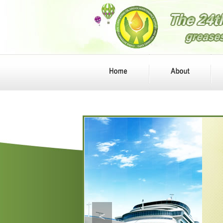
<
Idemitsu Kosan Co,Ltd