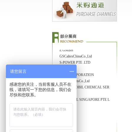
BP
BPT 化工
BIZOL
BASF(CHINA)COMPANY LIMI
TED
BRBSingapore
DEUTSCHE PENTOSIN WERK
E GMBH
GSCaltexChinaCo.,Ltd
S-POWER PTE .LTD
STAROIL
S-OILCORPORATION
请您留言
SKLubricantsCo.,Ltd
EXXONMOBIL CHEMCAL SER
感谢您的关注，当前客服人员不在
VICES
线，请填写一下您的信息，我们会
尽快和您联系。
TURVO OIL SINGAPORE PTE L
TD
TOTAL
美孚
壳牌
嘉实多
康普顿石油