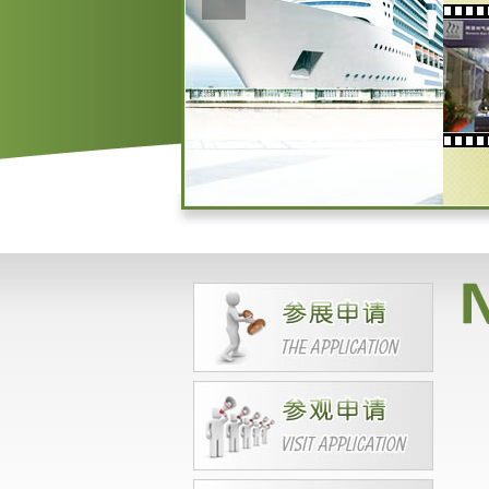
LUBRICANT COMPANY.SINOP
EC CORP
BASF(CHINA)COMPANY IMIT
ED
PCAS
EMIRATES UBE OIL COMPAN
Y
CRODA CHINA CHEMICAL C
OMPANY
MITSUI CHEMICALS(SHANG
HAI) CO., LTD
CHORI CO., LTD
SEPAHAN OIL COMPANY
UAB P,, -LUBRITA INTERNATI
ONAL
API
ADD OIL (M) SDN BHD 马来西
亚
ARI PET
Bost International Limited