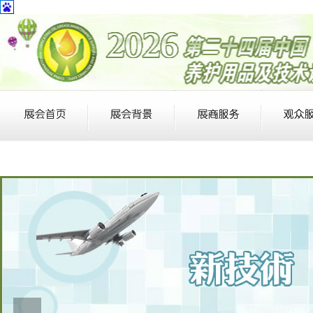
BIZOL
BASF(CHINA)COMPANY LIMITED
BRBSingapore
DEUTSCHE PENTOSIN WERKE GMBH
GSCaltexChinaCo.,Ltd
S-POWER PTE .LTD
STAROIL
S-OILCORPORATION
SKLubricantsCo.,Ltd
EXXONMOBIL CHEMCAL SERVICES
TURVO OIL SINGAPORE PTE LTD
TOTAL
美孚
壳牌
嘉实多
康普顿石油
路路达石油
中国海洋石油总公司
东风嘉实多油品有限公司
东风润滑油有限公司
力达士石油化工有限公司