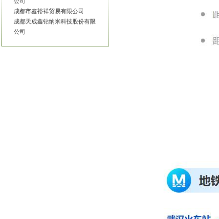
成都天成鑫钻纳米科技股份有限
公司
驰上润滑油有限公司
创意电子有限公司
大连斯特林润滑油有限公司
大庆海力石油化工有限公司
大同市英莱壳润滑油有限公司
丹阳市博尔石油添加剂有限公司
丹阳市天宇石油添加剂厂
德国路龙石油化工集团有限公司
东昊石油集团有限公司
东莞市美邦石化有限公司
东莞市美桑工业材料有限公司
东莞市荣大润滑油有限公司
东营昌润化工有限公司
东营金正石油化工有限公司
东营市宏泽橡塑有限公司
东营市泉润化工有限公司
佛山市伯施特空压系统有限公司
佛山市南海区谭工机械厂
佛山市顺德区容之顺润滑油有限