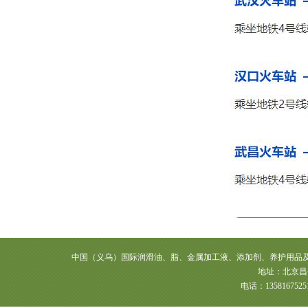
公司
福建福兴润滑油有限公司
福建省泉州优仆贸易有限公司
广东佛山南海沃达尔润滑油厂
广东精钢盾环保能源科技有限公
司
广东省江门市天润化工有限公司
广州欧索润滑油科技有限公司
广州赛孚嘉汽车配件贸易有限公
司
广州市埃尔森润滑油有限公司
广州市白云区得善汽车设备商行
广州市冠浩机械设备有限公司
广州市龙辉龙滤网有限公司
广州市龙慧贸易有限公司
广州市摩娜日化进出口有限公司
广州市倾松数码科技有限公司
广州市三豹贸易有限公司
中国（义乌）国际润滑油、脂、金属加工液、添加剂、养护用品及技术设备展
广州市邵峰包装设备制造有限公
地址：北京昌平
司
电话：13581675251
广州市太亨贸易有限公司
广州市万灵霸环保产品有限公司