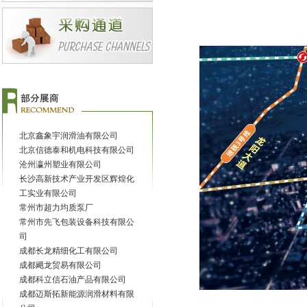
北京森福特润商贸有限公司
北京上菱伟业数控科技有限公司
北京神户润滑油进出口有限公司
北京圣熙润润滑油有限公司
北京市顶级特斯特石化有限公司
（美国三森润滑油）
北京市军鹰星润滑油加工厂
北京鑫象宇润滑油有限公司
北京信德泰和机电科技有限公司
沧州瀛州塑业有限公司
长沙高新技术产业开发区辉煌化
工实业有限公司
常州市超力均质泵厂
常州市先飞包装设备科技有限公
司
成都长龙精细化工有限公司
成都飓龙贸易有限公司
成都科立信石油产品有限公司
成都迈斯拓新能源润滑材料有限
公司
成都市鑫裕祥贸易有限公司